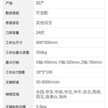
国产
产地
可选配
数控系统
其他语言
界面语言
24把
刀库容量
900*500mm
工作台尺寸
350kg
工作台最大承重
X轴:450mm,Y轴:320mm,Z轴:780mm
最大行程
18*5*106
工作台T型槽
30-9000r/min
主轴转速
全国,华东,华南,华北,华中,东北,西南,
销售区域
西北,港澳台,海外
5.5kw
主轴电机功率