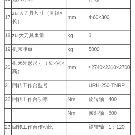
zui大刀具尺寸（直径×
17
mm
Φ60×300
长）
18
zui大刀具重量
kg
3
19
机床净重
kg
5000
机床外形尺寸（长×宽×
20
mm
≈2740×2310×2700
高）
21
回转工作台型号
URH-250-TNRP
22
回转工作台功率
Nm
旋转轴 400
Nm
倾斜轴 500
23
回转工作台传动比
旋转轴 1：120