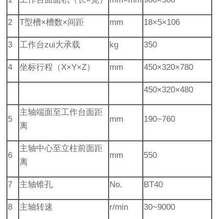
2
T型槽×槽数×间距
mm
18×5×106
3
工作台zui大承载
kg
350
4
坐标行程（X×Y×Z）
mm
450×320×780
450×320×480
主轴端面至工作台面距
5
mm
190~760
离
主轴中心至立柱前面距
6
mm
550
离
7
主轴锥孔
No.
BT40
8
主轴转速
r/min
30~9000